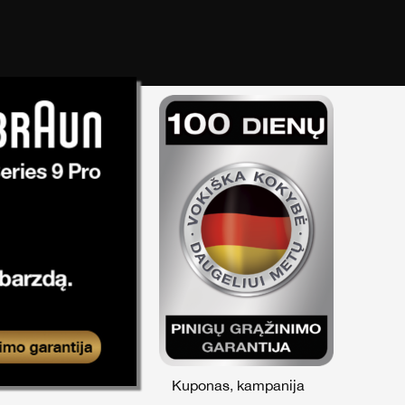
Kuponas
,
kampanija